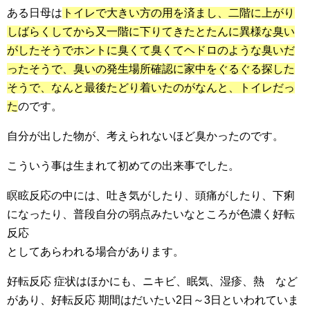
ある日母は
トイレで大きい方の用を済まし、二階に上がり
しばらくしてから又一階に下りてきたとたんに異様な臭い
がしたそうでホントに臭くて臭くてヘドロのような臭いだ
ったそうで、臭いの発生場所確認に家中をぐるぐる探した
そうで、なんと最後たどり着いたのがなんと、トイレだっ
た
のです。
自分が出した物が、考えられないほど臭かったのです。
こういう事は生まれて初めての出来事でした。
瞑眩反応の中には、吐き気がしたり、頭痛がしたり、下痢
になったり、普段自分の弱点みたいなところが色濃く好転
反応
としてあらわれる場合があります。
好転反応 症状はほかにも、ニキビ、眠気、湿疹、熱 など
があり、好転反応 期間はだいたい2日～3日といわれていま