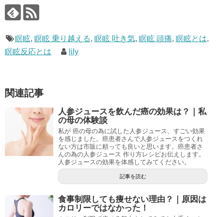
瞑眩
,
瞑眩 乗り越える
,
瞑眩 吐き気
,
瞑眩 頭痛
,
瞑眩とは
,
瞑眩反応とは
lily
関連記事
人参ジュースを飲んだ癌の効果は？｜私
の母の体験談
私が 癌の母の為に試した人参ジュース、すごい効果
を感じました。癌患者さんで人参ジュースをつくれ
ない方は市販に頼っても良いと思います。癌患者さ
んの為の人参ジュース 作り方レシピお伝えします。
人参ジュースの効果を体感してみてください。
記事を読む
食事制限しても痩せない理由？｜原因は
カロリーではなかった！