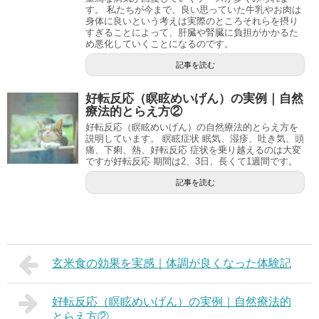
す。 私たちが今まで、良い思っていた牛乳やお肉は
身体に良いという考えは実際のところそれらを摂り
すぎることによって、肝臓や腎臓に負担がかかるた
め悪化していくことになるのです。
記事を読む
好転反応（瞑眩めいげん）の実例｜自然
療法的とらえ方②
好転反応（瞑眩めいげん）の自然療法的とらえ方を
説明しています。 瞑眩症状 眠気、湿疹、吐き気、頭
痛、下痢、熱、好転反応 症状を乗り越えるのは大変
ですが好転反応 期間は2、3日、長くて1週間です。
記事を読む
玄米食の効果を実感｜体調が良くなった体験記
好転反応（瞑眩めいげん）の実例｜自然療法的
とらえ方②