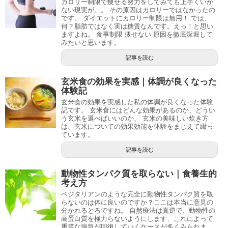
カロリー制限で痩せる努力をしてみても上手くいか
ない現実が。。 その原因はカロリーではなかったの
です。 ダイエットにカロリー制限は無用！ では、
何？脂肪ではなく実は糖質なんです。えっ！と思い
ますよね。 食事制限 痩せない 原因を徹底深堀して
みたいと思います。
記事を読む
玄米食の効果を実感｜体調が良くなった
体験記
玄米食の効果を実感した私の体調が良くなった体験
記です。 玄米食にはどんな効果があるのか、どうい
う玄米を選べばいいのか、 玄米の美味しい炊き方
は、玄米についての効果効能を体験をまじえて綴っ
ています。
記事を読む
動物性タンパク質を取らない｜食養生的
考え方
ベジタリアンのような完全に動物性タンパク質を取
らないのは体に良いのですか？ここは本当に意見の
分かれるとろですね。 自然療法は真逆で、動物性の
高蛋白質を極力らないようにします、これによって
重篤な病気が回復していくケースが多くみられま