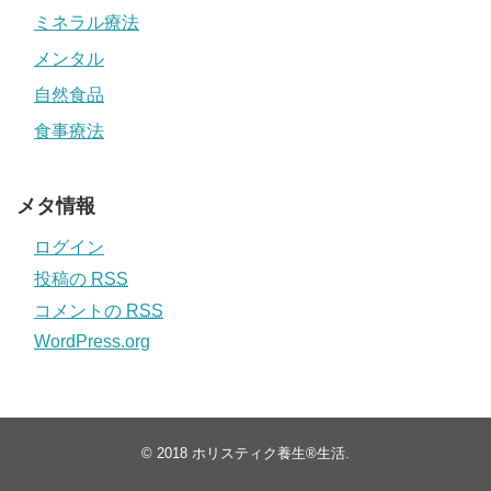
ミネラル療法
メンタル
自然食品
食事療法
メタ情報
ログイン
投稿の
RSS
コメントの
RSS
WordPress.org
© 2018
ホリスティク養生®生活
.