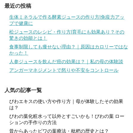
最近の投稿
生体ミネラルで作る酵素ジュースの作り方|免疫力アッ
プで健康に
松ジュースのレシピ・作り方|育毛にも効果あり？その
驚きの効能とは！
食事制限しても痩せない理由？｜原因はカロリーではな
かった！
人参ジュースを飲んだ癌の効果は？｜私の母の体験談
アンガーマネジメントで怒りや不安をコントロール
人気の記事一覧
びわエキスの使い方や作り方｜母が体験したその効果
は？
びわの葉化粧水って以外とすごいかも！びわの葉 ロー
ションの手作りの方法
昔からあったビワの葉療法・枇杷の歴史とは？